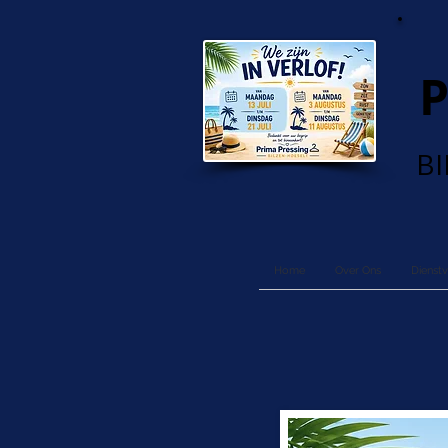
B
Home
Over Ons
Dienstv