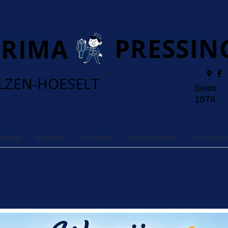
PRESSIN
PRIMA
ILZEN-HOESELT
Sinds
1976
erlening
Strijkdienst
Onze Depots
Tarieven Droogkuis
Ons Wassalo